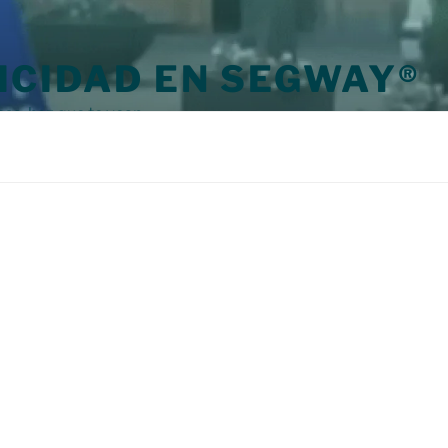
ICIDAD EN SEGWAY®
sa, haz que te vean