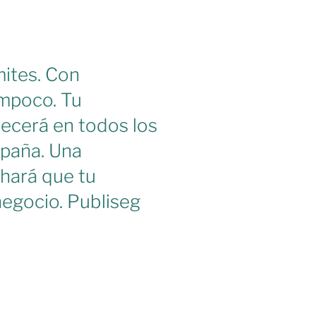
mites. Con
mpoco. Tu
recerá en todos los
paña. Una
hará que tu
negocio. Publiseg